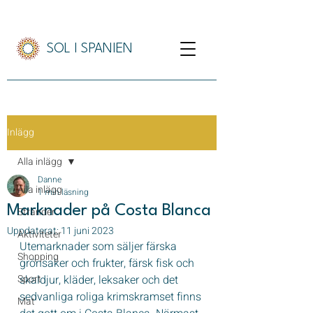
SOL I SPANIEN
Inlägg
Alla inlägg
Danne
Alla inlägg
1 min läsning
Marknader på Costa Blanca
Stränder
Uppdaterat:
11 juni 2023
Aktiviteter
Utemarknader som säljer färska 
Shopping
grönsaker och frukter, färsk fisk och 
Sport
skaldjur, kläder, leksaker och det 
sedvanliga roliga krimskramset finns 
Mat