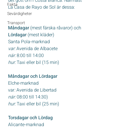
det gott om i Costa Blanca. Närmast 
Fakta
La Casa de Rayo de Sol är dessa:
Sevärdigheter
Transport
Måndagar
 (mest färska råvaror) och 
Lördagar
 (mest kläder)
Santa Pola-marknad
var:
 Avenida de Albacete
när:
 8:00 till 14:00
hur:
 Taxi eller bil (15 min)
Måndagar och Lördagar
Elche-marknad 
var
:
 Avenida de Libertad
när:
 08:00 till 14:30)
hur:
 Taxi eller bil (25 min)
Torsdagar och Lördag
Alicante-marknad 