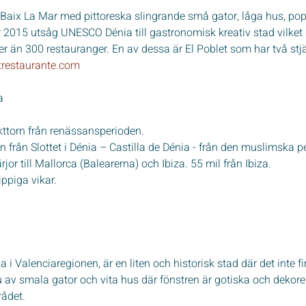
t Baix La Mar med pittoreska slingrande små gator, låga hus, pop
 2015 utsåg UNESCO Dénia till gastronomisk kreativ stad vilket 
er än 300 restauranger. En av dessa är El Poblet som har två stjä
trestaurante.com
a
kttorn från renässansperioden. 
n från Slottet i Dénia – Castilla de Dénia - från den muslimska p
jor till Mallorca (Balearerna) och Ibiza. 55 mil från Ibiza.
ppiga vikar.
 i Valenciaregionen, är en liten och historisk stad där det inte 
 av smala gator och vita hus där fönstren är gotiska och dekor
rådet.