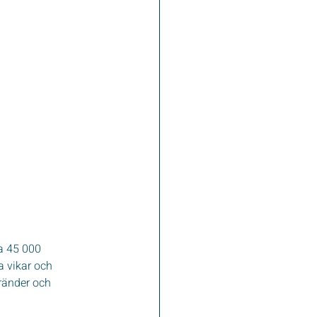
a 45 000 
a vikar och 
ränder och 