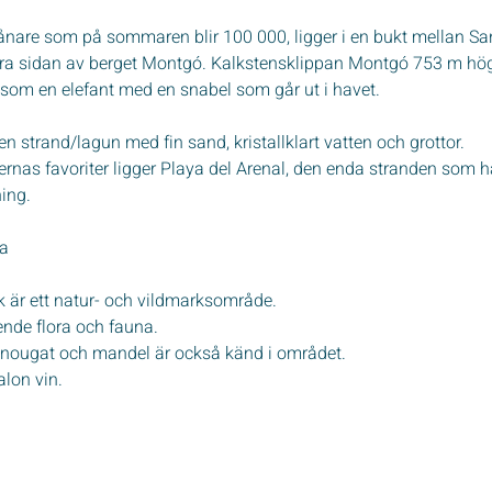
nare som på sommaren blir 100 000, ligger i en bukt mellan Sa
a sidan av berget Montgó. Kalkstensklippan Montgó 753 m hög
som en elefant med en snabel som går ut i havet.
n strand/lagun med fin sand, kristallklart vatten och grottor. 
ternas favoriter ligger Playa del Arenal, den enda stranden som h
ning.
a
 är ett natur- och vildmarksområde.  
nde flora och fauna. 
nougat och mandel är också känd i området. 
alon vin.