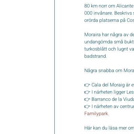
80 km norr om Alicante
000 invånare. Beskrivs
orörda platserna på Cos
Moraira har några av de
undangömda små bukter.
turkosblått och lugnt v
badstrand.
Några snabba om Mora
👉 Cala del Moraig är e
👉 I närheten ligger L
👉 Barranco de la Viuda
👉 I närheten av centru
Familypark
.
Här kan du läsa mer om