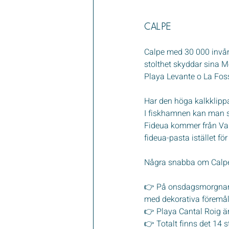
CALPE
Calpe med 30 000 invåna
stolthet skyddar sina Me
Playa Levante o La Foss
Har den höga kalkklipp
I fiskhamnen kan man sl
Fideua kommer från Val
fideua-pasta istället för 
Några snabba om Calp
👉 På onsdagsmorgnar f
med dekorativa föremål,
👉 Playa Cantal Roig är
👉 Totalt finns det 14 s