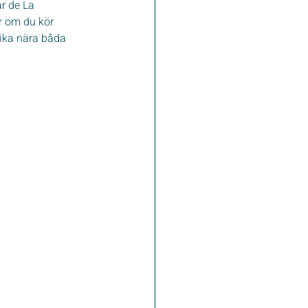
r de La 
r om du kör 
lika nära båda 