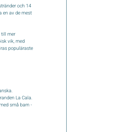
tränder och 14 
a en av de mest 
till mer 
isk vik, med 
iras populäraste 
anska.
tranden La Cala.
r med små barn - 