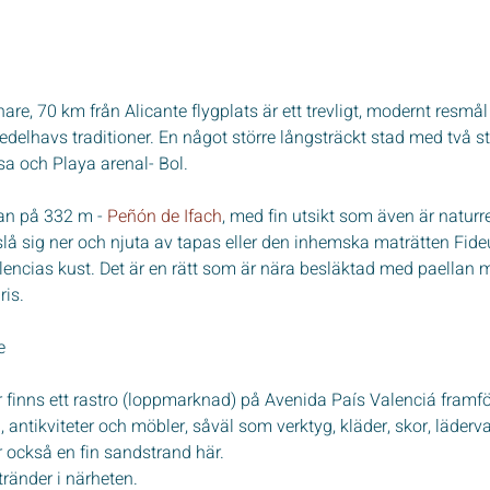
re, 70 km från Alicante flygplats är ett trevligt, modernt resm
delhavs traditioner. En något större långsträckt stad med två st
a och Playa arenal- Bol.
an på 332 m - 
Peñón de Ifach
, med fin utsikt som även är naturr
å sig ner och njuta av tapas eller den inhemska maträtten Fide
encias kust. Det är en rätt som är nära besläktad med paellan 
ris.
e
inns ett rastro (loppmarknad) på Avenida País Valenciá framför
 antikviteter och möbler, såväl som verktyg, kläder, skor, läderv
 också en fin sandstrand här. 
tränder i närheten.