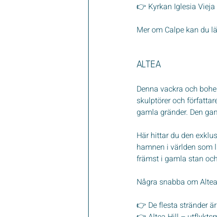
👉 Kyrkan Iglesia Vieja
Mer om Calpe kan du lä
ALTEA
Denna vackra och bohemi
skulptörer och författa
gamla gränder. Den gam
Här hittar du den exkl
hamnen i världen som li
främst i gamla stan oc
Några snabba om Alte
👉 De flesta stränder är