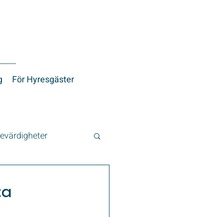
g
För Hyresgäster
evärdigheter
ca