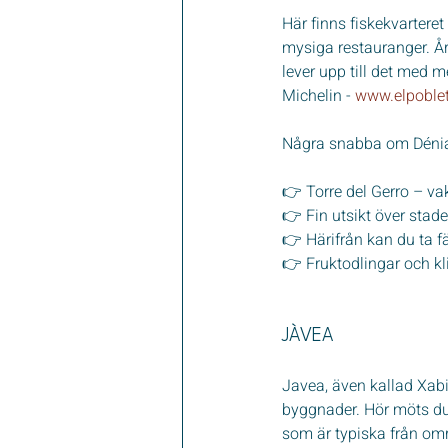
Här finns fiskekvartere
mysiga restauranger. År
lever upp till det med m
Michelin - 
www.elpoble
Några snabba om Déni
👉 Torre del Gerro – va
👉 Fin utsikt över stade
👉 Härifrån kan du ta fär
👉 Fruktodlingar och kli
JÀVEA
Javea, även kallad Xabia
byggnader. Hör möts du
som är typiska från om