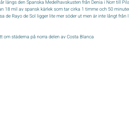
r längs den Spanska Medelhavskusten från Denia i Norr till Pila
an 18 mil av spansk kärlek som tar cirka 1 timme och 50 minute
a de Rayo de Sol ligger lite mer söder ut men är inte långt från 
ott om städerna på norra delen av Costa Blanca