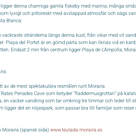
 ligger denna charmiga gamla fiskeby med marina, många smås
 som lyxigt och pittoreskt med avslappad atmosfär och sägs var
ta Blanca. 
 vackraste stränderna längs denna kust, från vikar med vit sand 
 Playa del Portet är en gömd pärla som kan liknas vid en karib
atten. Endast 2 min från centrum ligger Playa de 
L'Ampolla
, Mora
ira
tt av de mest spektakulära resmålen runt Moraira.
es Rates Penades Cave som betyder ”fladdermusgrottan” på katal
, en vacker vandring som tar omkring tre timmar och leder till s
m ligger det en nöjespark, som passar bra till familjer som rese
 Moraira (spansk sida) 
www.teulada-moraira.es