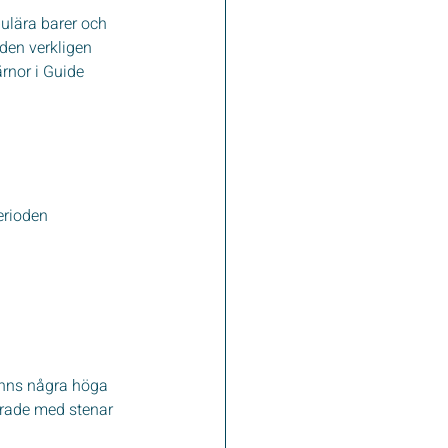
ulära barer och 
den verkligen 
rnor i Guide 
erioden 
finns några höga 
erade med stenar 