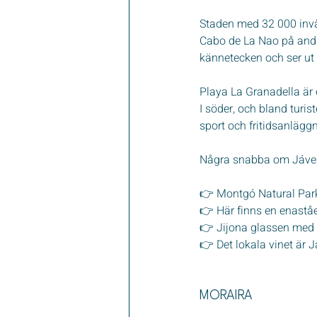
Staden med 32 000 invå
Cabo de La Nao på andr
kännetecken och ser ut 
Playa La Granadella är e
I söder, och bland turis
sport och fritidsanlägg
Några snabba om Jáve
👉 Montgó Natural Park
👉 Här finns en enaståe
👉 Jijona glassen med 
👉 Det lokala vinet är J
MORAIRA