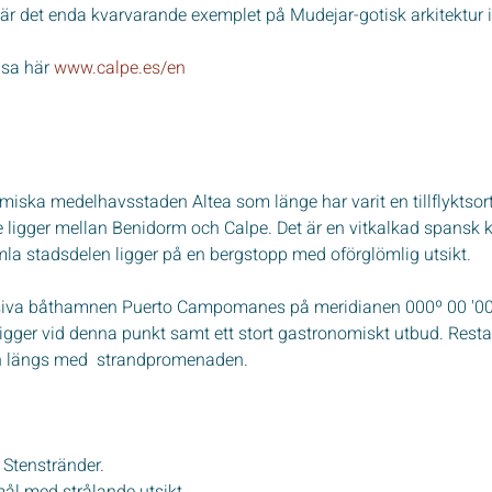
 är det enda kvarvarande exemplet på Mudejar-gotisk arkitektur i
sa här 
www.calpe.es/en
ska medelhavsstaden Altea som länge har varit en tillflyktsort 
re ligger mellan Benidorm och Calpe. Det är en vitkalkad spansk
la stadsdelen ligger på en bergstopp med oförglömlig utsikt.
usiva båthamnen Puerto Campomanes på meridianen 000º 00 '00'
gger vid denna punkt samt ett stort gastronomiskt utbud. Resta
h längs med  strandpromenaden.
a
 Stenstränder. 