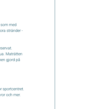
ål som med 
ora stränder - 
eservat.
ua. Maträtten 
men gjord på 
 sportcentret. 
aror och mer.