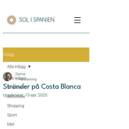
SOL I SPANIEN
Inlägg
Alla inlägg
Danne
Alla inlägg
1 min läsning
Stränder på Costa Blanca
Stränder
Uppdaterat:
13 apr. 2025
Aktiviteter
Shopping
Sport
Mat