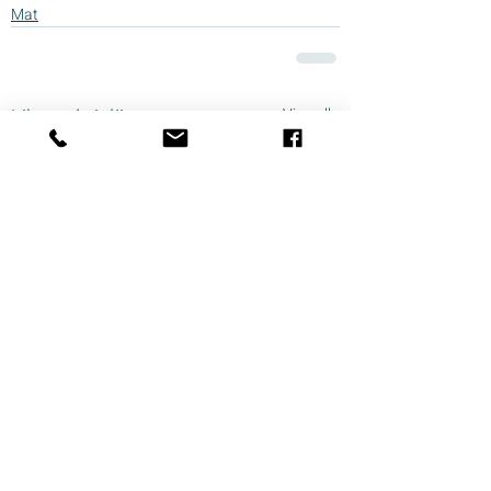
Mat
Liknande inlägg
Visa alla