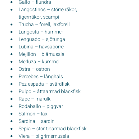
Gallo – flundra
Langostinos – större räkor, 
tigerrräkor, scampi
Trucha – forell, laxforell
Langosta – hummer
Lenguado – sjötunga
Lubina – havsaborre
Mejillón – blåmussla
Merluza – kummel
Ostra – ostron
Percebes – långhals
Pez espada – svärdfisk
Pulpo – åttaarmad bläckfisk
Rape – marulk
Rodaballo – piggvar
Salmón – lax
Sardina – sardin
Sepia – stor tioarmad bläckfisk
Viera – pilgrimsmussla