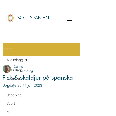
SOL I SPANIEN
Inlägg
Alla inlägg
Danne
Alla inlägg
1 min läsning
Fisk & skaldjur på spanska
Stränder
Uppdaterat:
11 juni 2023
Aktiviteter
Shopping
Sport
Mat